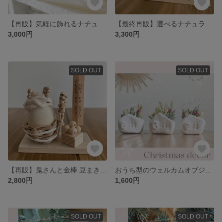
【再販】気軽に飾れるナチュラルミニ鯉のぼり♡
【最終再販】選べるナチュラル木製雛人形♡3タイプ
3,000円
3,300円
SOLD OUT
SOLD OUT
【再販】鬼さんと金棒 豆まきセットのナチュラル節分飾り👹鬼は外 福は内
おうち型のウェルカムオブジェ♡定形外郵便送料無料
2,800円
1,600円
SOLD OUT
SOLD OUT