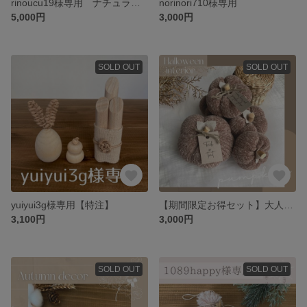
rinoucu19様専用 ナチュラルな門松風お正月飾り2023と2色うさぎ
norinori710様専用
5,000円
3,000円
SOLD OUT
SOLD OUT
yuiyui3g様専用【特注】
【期間限定お得セット】大人シックなハロウィンかぼちゃ♡秋色ブラウン
3,100円
3,000円
SOLD OUT
SOLD OUT