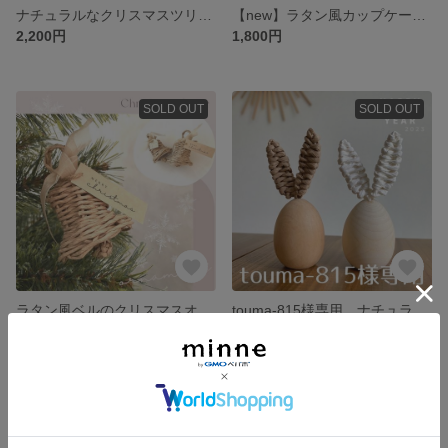
ナチュラルなクリスマスツリー飾り🎄ゴールドワイヤーver. 定形外郵便送料無料
【new】ラタン風カップケーキ♡クリスマススイーツ
2,200円
1,800円
SOLD OUT
SOLD OUT
ラタン風ベルのクリスマスオーナメント【人気♡再販】
touma-815様専用 ナチュラルな2色うさぎのお正月飾り2023
1,700円
2,000円
SOLD OUT
SOLD OUT