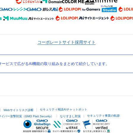
コーポレートサイト
採用サイト
ービスで広がるAI機能の取り組みをまとめて紹介しています。
セキュリティ相談AIチャットボット
Webサイトリスク診断
セキュリティ事業の軌跡
サイバー攻撃対策（GMO Flatt Security）
なりすまし対策