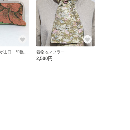
着物リメイク がま口 印鑑ケース リップケース 小銭入れ
着物地マフラー
2,500円