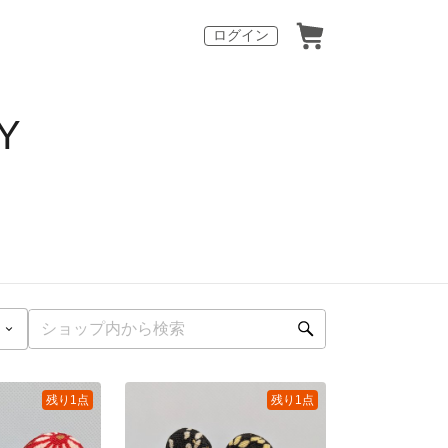
ログイン
Y
残り1点
残り1点