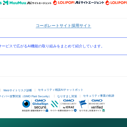
コーポレートサイト
採用サイト
ービスで広がるAI機能の取り組みをまとめて紹介しています。
セキュリティ相談AIチャットボット
Webサイトリスク診断
セキュリティ事業の軌跡
サイバー攻撃対策（GMO Flatt Security）
なりすまし対策