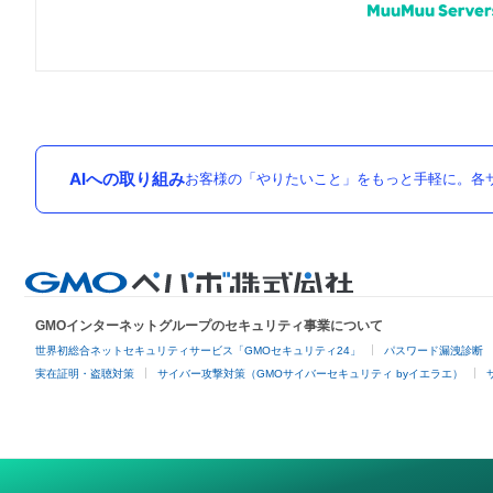
AIへの取り組み
お客様の「やりたいこと」をもっと手軽に。各サ
GMOインターネットグループのセキュリティ事業について
世界初総合ネットセキュリティサービス「GMOセキュリティ24」
パスワード漏洩診断
実在証明・盗聴対策
サイバー攻撃対策（GMOサイバーセキュリティ byイエラエ）