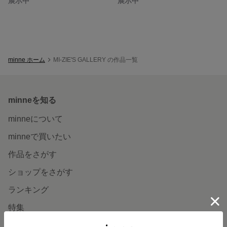
展示中
展示中
minne ホーム
MI-ZIE'S GALLERY の作品一覧
minneを知る
minneについて
minneで買いたい
作品をさがす
ショップをさがす
ランキング
特集