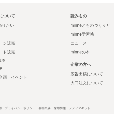
について
読みもの
で売りたい
minneとものづくりと
minne学習帖
ージ販売
ニュース
ード販売
minneの本
LUS
企業の方へ
AB
広告出稿について
企画・イベント
大口注文について
用
プライバシーポリシー
会社概要
採用情報
メディアキット