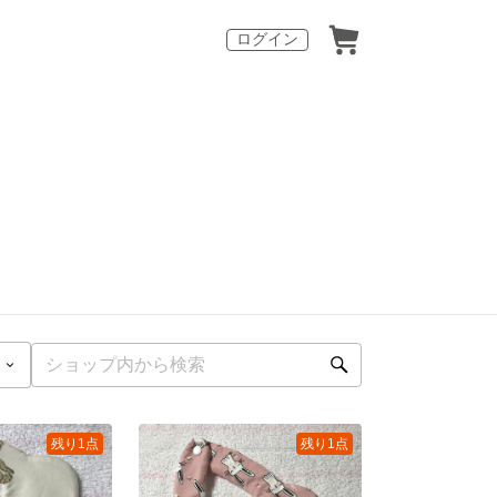
ログイン
残り1点
残り1点