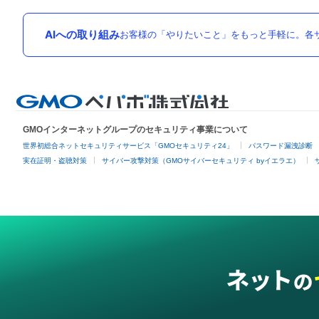
AIへの取り組み
お客様の「やりたいこと」をもっと手軽に。各サ
GMOインターネットグループのセキュリティ事業について
世界初総合ネットセキュリティサービス「GMOセキュリティ24」
パスワード漏洩診断
実在証明・盗聴対策
サイバー攻撃対策（GMOサイバーセキュリティ byイエラエ）