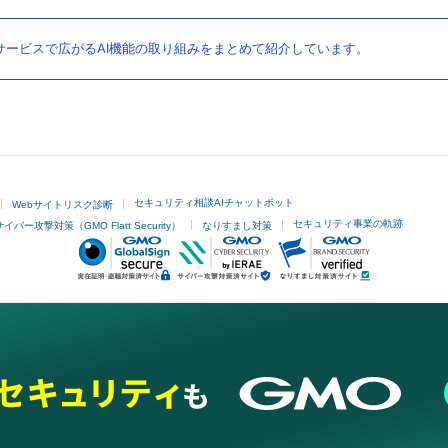
ービスで広がるAI機能の取り組みをまとめて紹介しています。
セキュリティ相談AIチャットボット
Webサイトリスク診断
セキュリティ事業の軌跡
サイバー攻撃対策（GMO Flatt Security）
なりすまし対策