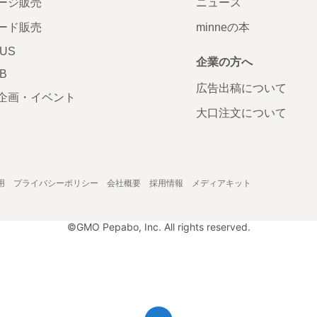
ージ販売
ニュース
ード販売
minneの本
LUS
企業の方へ
AB
広告出稿について
企画・イベント
大口注文について
用
プライバシーポリシー
会社概要
採用情報
メディアキット
©GMO Pepabo, Inc. All rights reserved.