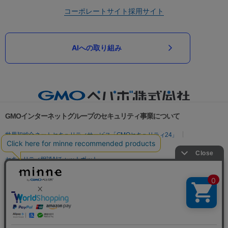
コーポレートサイト
採用サイト
AIへの取り組み
GMOインターネットグループのセキュリティ事業について
世界初総合ネットセキュリティサービス「GMOセキュリティ24」
パスワード漏洩診断
Webサイトリスク診断
セキュリティ相談AIチャットボット
実在証明・盗聴対策
サイバー攻撃対策（GMOサイバーセキュリティ byイエラエ）
サイバー攻撃対策（GMO Flatt Security）
なりすまし対策
セキュリティ事業の軌跡