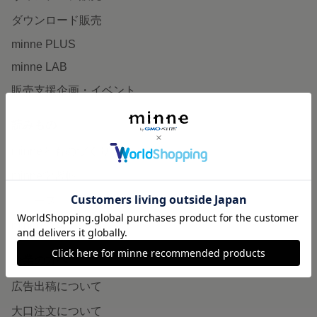
ダウンロード販売
minne PLUS
minne LAB
販売支援企画・イベント
読みもの
minneとものづくりと
minne学習帖
ニュース
minneの本
企業の方へ
広告出稿について
大口注文について