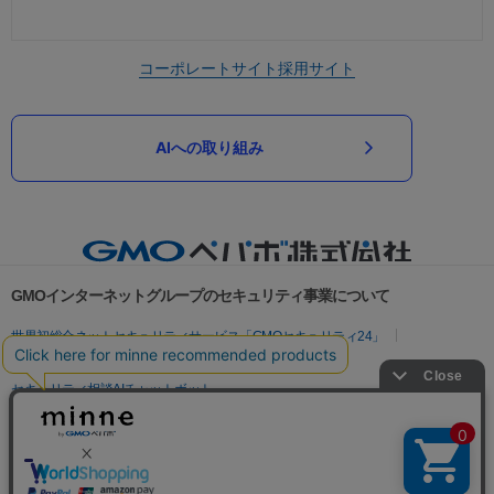
コーポレートサイト
採用サイト
AIへの取り組み
GMOインターネットグループのセキュリティ事業について
世界初総合ネットセキュリティサービス「GMOセキュリティ24」
パスワード漏洩診断
Webサイトリスク診断
セキュリティ相談AIチャットボット
実在証明・盗聴対策
サイバー攻撃対策（GMOサイバーセキュリティ byイエラエ）
サイバー攻撃対策（GMO Flatt Security）
なりすまし対策