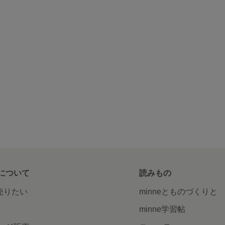
覧
について
読みもの
で売りたい
minneとものづくりと
minne学習帖