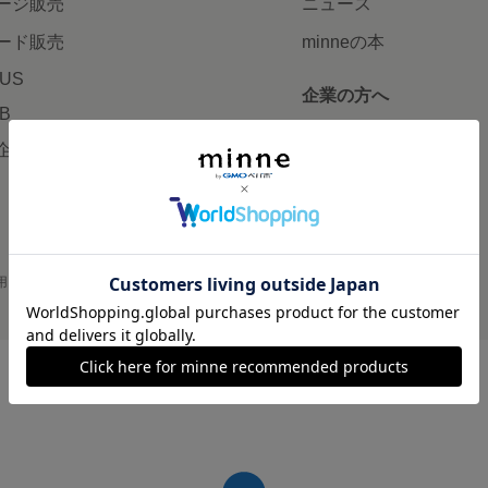
ージ販売
ニュース
ード販売
minneの本
LUS
企業の方へ
AB
広告出稿について
企画・イベント
大口注文について
用
プライバシーポリシー
会社概要
採用情報
メディアキット
©GMO Pepabo, Inc. All rights reserved.