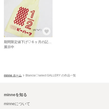
期間限定値下げ♡６ヶ月の記念に✧︎*。ハーフバースデー♡衣装 キューピーハーフ
展示中
minne ホーム
Blancia♡select GALLERY の作品一覧
minneを知る
minneについて