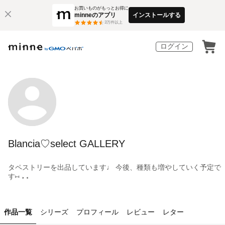
お買いものがもっとお得に
minneのアプリ
インストールする
3
万件以上
ログイン
Blancia♡select GALLERY
タペストリーを出品しています♩︎ 今後、種類も増やしていく予定で
す⑅ ▸◂
作品一覧
シリーズ
プロフィール
レビュー
レター