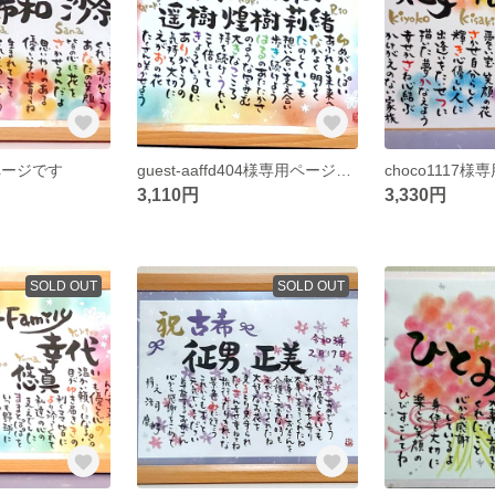
用ページです
guest-aaffd404様専用ページです
choco1117
3,110円
3,330円
SOLD OUT
SOLD OUT