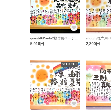
guest-f6f5e4a2様専用ページです
shugfrjj様専
5,910円
2,800円
SOLD OUT