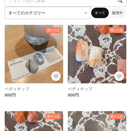
すべて
販売中
残り1点
残り1点
ペディチップ
ペディチップ
800円
800円
残り1点
残り1点