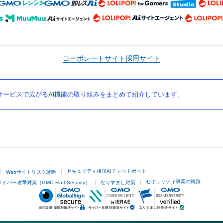
コーポレートサイト
採用サイト
ービスで広がるAI機能の取り組みをまとめて紹介しています。
セキュリティ相談AIチャットボット
Webサイトリスク診断
セキュリティ事業の軌跡
サイバー攻撃対策（GMO Flatt Security）
なりすまし対策