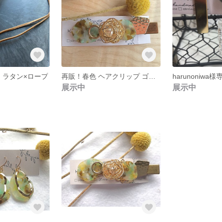
 ラタン×ロープ
再販！春色 ヘアクリップ ゴールド 立体感
harunoniwa様
展示中
展示中