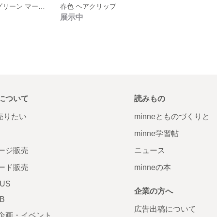
春色 イエロー グリーン マーブル べっ甲 ゆらゆら ピアス イヤリング
春色 ヘアクリップ
展示中
について
読みもの
で売りたい
minneとものづくりと
minne学習帖
ージ販売
ニュース
ード販売
minneの本
LUS
企業の方へ
AB
広告出稿について
企画・イベント