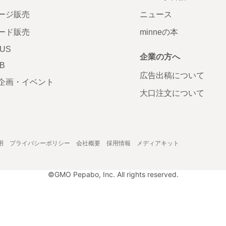
ージ販売
ニュース
ード販売
minneの本
LUS
企業の方へ
AB
広告出稿について
企画・イベント
大口注文について
用
プライバシーポリシー
会社概要
採用情報
メディアキット
©GMO Pepabo, Inc. All rights reserved.