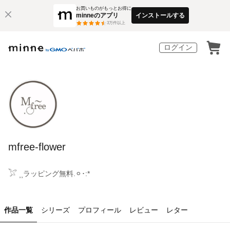
お買いものがもっとお得に
minneのアプリ
インストールする
3
万件以上
ログイン
mfree-flower
𓅯 ⸒⸒ラッピング無料.⚪︎･:*
作品一覧
シリーズ
プロフィール
レビュー
レター