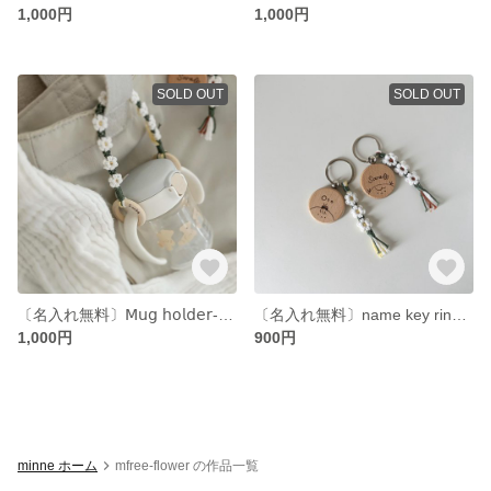
1,000円
1,000円
SOLD OUT
SOLD OUT
〔名入れ無料〕𝖬𝗎𝗀 𝗁𝗈𝗅𝖽𝖾𝗋-ﾏｸﾞﾎﾙﾀﾞｰ
〔名入れ無料〕name key ring -ﾈｰﾑｷｰﾎﾙﾀﾞｰ
1,000円
900円
minne ホーム
mfree-flower の作品一覧