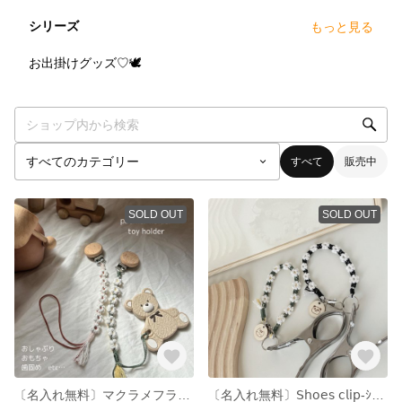
シリーズ
もっと見る
4
点
お出掛けグッズ♡🕊️
すべて
販売中
SOLD OUT
SOLD OUT
〔名入れ無料〕マクラメフラワーおしゃぶりホルダー【おしゃぶり・おもちゃ・歯固め・3way】
〔名入れ無料〕𝖲𝗁𝗈𝖾𝗌 𝖼𝗅𝗂𝗉-ｼｭｰｽﾞｸﾘｯﾌﾟ-