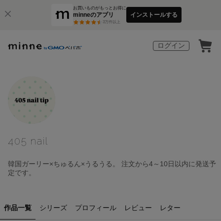
お買いものがもっとお得に
minneのアプリ
インストールする
3
万件以上
ログイン
405 nail
韓国ガーリー×ちゅるん×うるうる。 注文から4～10日以内に発送予
定です。
作品一覧
シリーズ
プロフィール
レビュー
レター