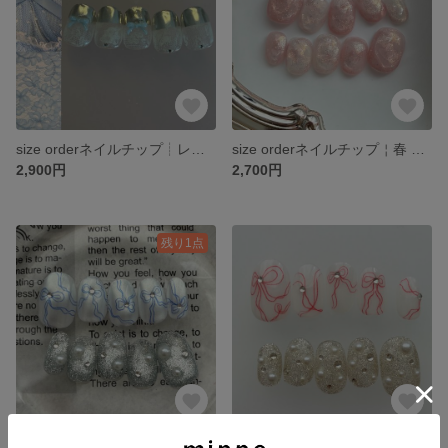
size orderネイルチップ┊︎レースネイル りぼん 水色 ミラー ブライダルネイル ライブ 推し活
size orderネイルチップ￤春 うるうる マグネット ガーリー ニュアンス
2,900円
2,700円
残り1点
size order┊︎ネイルチップ クリスマス 秋冬 ホワイトシルバー 手書きりぼん 落書きネイル 青 推し活 色変更可能
オーダーネイルチップ┊︎クリスマス 手書きリボン フラッシュネイル キラキラ 落書き