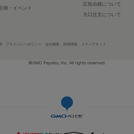
広告出稿について
企画・イベント
大口注文について
用
プライバシーポリシー
会社概要
採用情報
メディアキット
©GMO Pepabo, Inc. All rights reserved.