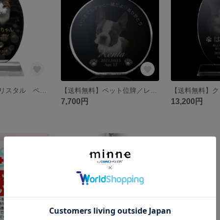
【送料無料】クリスタル ペット位牌／空 カラー ペット仏具 ペット 位牌 供養 犬 猫 可愛い おしゃれ 人気 写真 オーダーメイド オリジナル 遺影 手元供養
【送料無料】ペット位牌／レーザー加工 ペット仏具 ペット 位牌 供養 犬 猫 レーザー 写真 オーダーメイド オリジナル 遺影 手元供養
7,700円
13,200円