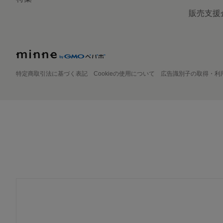
販売支援
特定商取引法に基づく表記
Cookieの使用について
広告識別子の取得・利