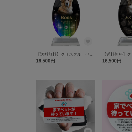
【送料無料】クリスタル ペット位牌／星 カラー ペット仏具 ペット 位牌 供養 犬 猫 可愛い おしゃれ 人気 写真 オーダーメイド オリジナル 遺影 手元供養
16,500円
16,500円