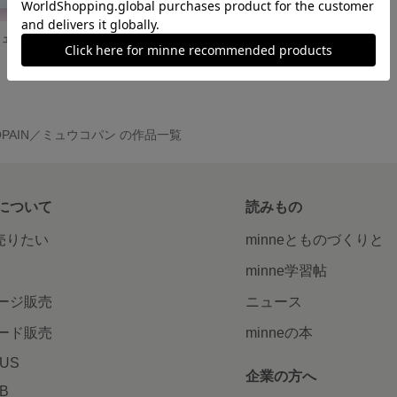
ペット エマージェンシー 缶バッチ 災害 対策 救急 救助 防災グッズ 携帯 ペット
ペット 迷子札 災害 対策 救急 救助 防災グッズ 携帯 ペット
1,650円
PAIN／ミュウコパン の作品一覧
について
読みもの
で売りたい
minneとものづくりと
minne学習帖
ージ販売
ニュース
ード販売
minneの本
LUS
企業の方へ
AB