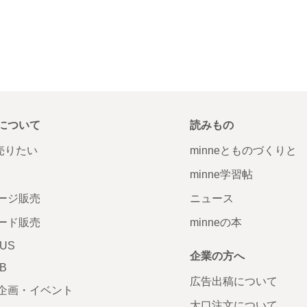
について
読みもの
で売りたい
minneとものづくりと
minne学習帖
ージ販売
ニュース
ード販売
minneの本
LUS
企業の方へ
AB
広告出稿について
企画・イベント
大口注文について