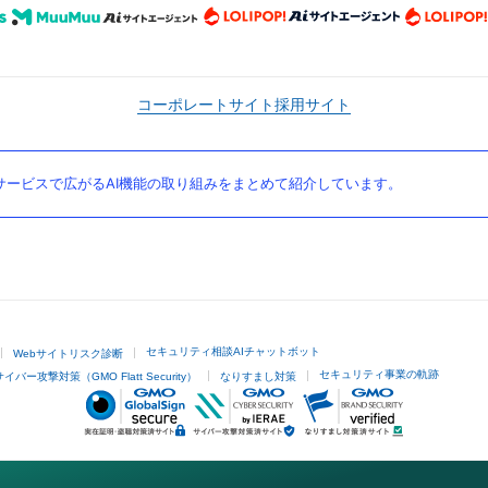
コーポレートサイト
採用サイト
ービスで広がるAI機能の取り組みをまとめて紹介しています。
セキュリティ相談AIチャットボット
Webサイトリスク診断
セキュリティ事業の軌跡
サイバー攻撃対策（GMO Flatt Security）
なりすまし対策