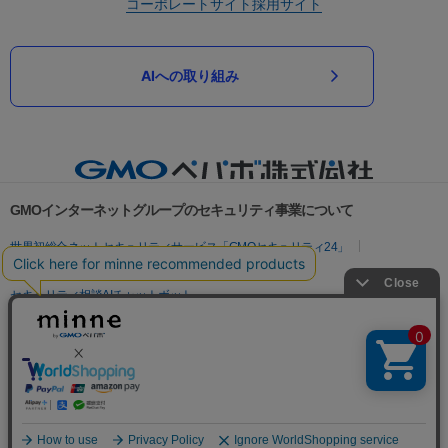
コーポレートサイト
採用サイト
AIへの取り組み
GMOインターネットグループのセキュリティ事業について
世界初総合ネットセキュリティサービス「GMOセキュリティ24」
パスワード漏洩診断
Webサイトリスク診断
セキュリティ相談AIチャットボット
実在証明・盗聴対策
サイバー攻撃対策（GMOサイバーセキュリティ byイエラエ）
サイバー攻撃対策（GMO Flatt Security）
なりすまし対策
セキュリティ事業の軌跡