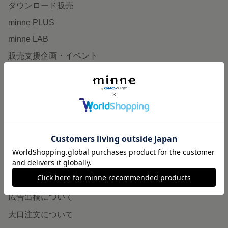
ダウンロード販売
minne PLUS
minne LAB
販売支援企画・イベント
読みもの
minneとものづくりと
minne学習帖
ニュース
minneの本
企業の方へ
広告出稿について
大口注文について