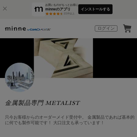
お買いものがもっとお得に
minneのアプリ
インストールする
3
万件以上
ログイン
金属製品専門 METALIST
只今お客様からのオーダーメイド受付中。 金属製品であれば基本的
に何でも製作可能です！ 大口注文も承っています！