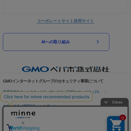
コーポレートサイト
採用サイト
AIへの取り組み
GMOインターネットグループのセキュリティ事業について
世界初総合ネットセキュリティサービス「GMOセキュリティ24」
パスワード漏洩診断
Webサイトリスク診断
セキュリティ相談AIチャットボット
実在証明・盗聴対策
サイバー攻撃対策（GMOサイバーセキュリティ byイエラエ）
サイバー攻撃対策（GMO Flatt Security）
なりすまし対策