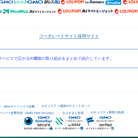
コーポレートサイト
採用サイト
ービスで広がるAI機能の取り組みをまとめて紹介しています。
セキュリティ相談AIチャットボット
Webサイトリスク診断
セキュリティ事業の軌跡
サイバー攻撃対策（GMO Flatt Security）
なりすまし対策