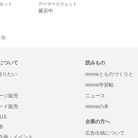
ーセット
アーマースウェット
展示中
品一覧
について
読みもの
で売りたい
minneとものづくりと
minne学習帖
ージ販売
ニュース
ード販売
minneの本
LUS
企業の方へ
AB
広告出稿について
企画・イベント