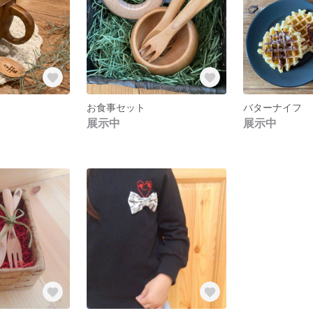
お食事セット
バターナイフ
展示中
展示中