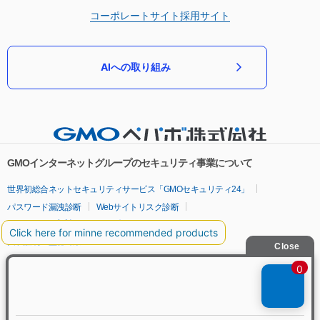
コーポレートサイト
採用サイト
AIへの取り組み
GMOインターネットグループのセキュリティ事業について
世界初総合ネットセキュリティサービス「GMOセキュリティ24」
パスワード漏洩診断
Webサイトリスク診断
セキュリティ相談AIチャットボット
実在証明・盗聴対策
サイバー攻撃対策（GMOサイバーセキュリティ byイエラエ）
サイバー攻撃対策（GMO Flatt Security）
なりすまし対策
セキュリティ事業の軌跡