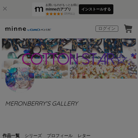
お買いものがもっとお得に
minneのアプリ
インストールする
3
万件以上
ログイン
MERONBERRY'S GALLERY
作品一覧
シリーズ
プロフィール
レター