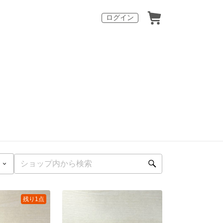
ログイン
残り1点