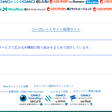
コーポレートサイト
採用サイト
ービスで広がるAI機能の取り組みをまとめて紹介しています。
セキュリティ相談AIチャットボット
Webサイトリスク診断
セキュリティ事業の軌跡
サイバー攻撃対策（GMO Flatt Security）
なりすまし対策