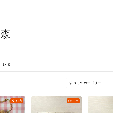
の森
レター
残り1点
残り1点