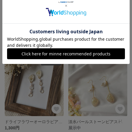
ミルクホワイトフラワーピアス𓍯
立体フラワー淡水パールピアス𓍯
展示中
1,250円
SOLD OUT
ドライフラワーオーロラピアス𓍯
淡水パールストーンピアス𓍯
1,300円
展示中