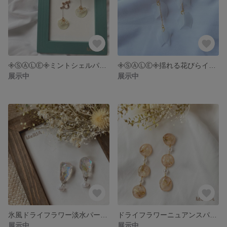
𖧷ⓈⒶⓁⒺ𖧷ミントシェルパールイヤリング𓍯
𖧷ⓈⒶⓁⒺ𖧷揺れる花びらイヤリング𓍯
展示中
展示中
氷風ドライフラワー淡水パールピアス𓍯
ドライフラワーニュアンスパールピアス𓍯
展示中
展示中