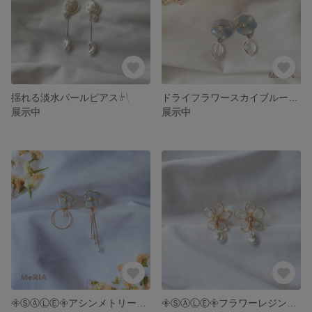
揺れる淡水パールピアス𓍯
ドライフラワースカイブルーニュアンスピアス𓍯
展示中
展示中
𖧷ⓈⒶⓁⒺ𖧷アシンメトリーフラワーイヤリング𓍯
𖧷ⓈⒶⓁⒺ𖧷フラワーレジンイヤリング𓍯