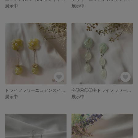
展示中
展示中
ドライフラワーニュアンスイエローピアス𓍯
𖧷ⓈⒶⓁⒺ𖧷ドライフラワーミントピアス𓍯
展示中
展示中