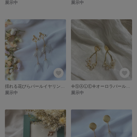
展示中
展示中
揺れる花びらパールイヤリング𓍯
𖧷ⓈⒶⓁⒺ𖧷オーロラパールイヤリング𓍯
展示中
展示中