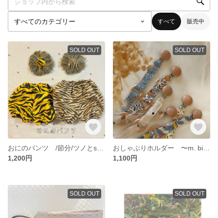
すべて
販売中
SOLD OUT
SOLD OUT
おにのパンツ /節分/ツノとset /受注締め切りました！尚、節分に間に合わない形でのご到着でも大丈夫な方は別途ご連絡いただけると専用ページにて販売させていただきます。
おしゃぶりホルダー 〜m. bibs folder〜 #歯固めset #おしゃぶりホルダー #出産ギフト券 #出産準備 #お出かけアイテム
1,200円
1,100円
SOLD OUT
SOLD OUT