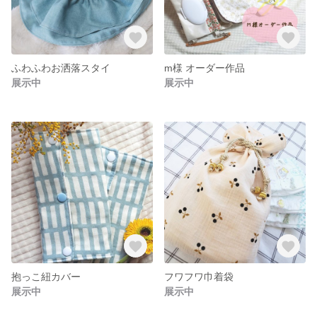
ふわふわお洒落スタイ
m様 オーダー作品
展示中
展示中
抱っこ紐カバー
フワフワ巾着袋
展示中
展示中