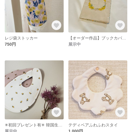
レジ袋ストッカー
【オーダー作品】ブックカバー and ペンケース
750円
展示中
✳︎初回プレゼント有✳︎ 韓国生地 ベビースタイ
テディベアふわふわスタイ
展示中
1,000円