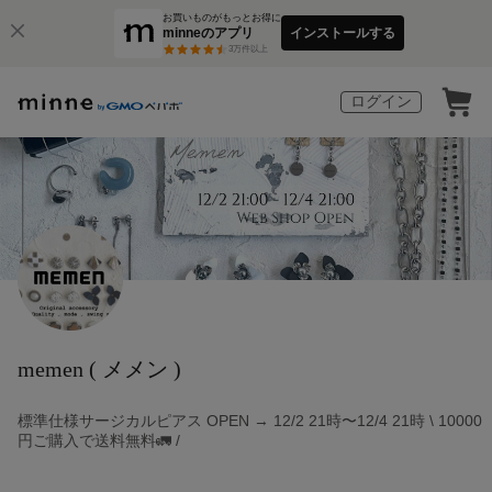
お買いものがもっとお得に
minneのアプリ
インストールする
3
万件以上
ログイン
memen ( メメン )
標準仕様サージカルピアス OPEN → 12/2 21時〜12/4 21時 \ 10000
円ご購入で送料無料🚛 /