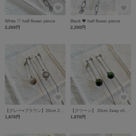
White 🤍 half flower pierce
Black 🖤 half flower pierce
2,200円
2,200円
【グレー×ブラウン】20cm 2way chain pierce
【グリーン】 20cm 2way chain pierce
1,870円
1,870円