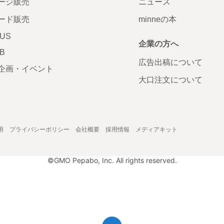
ージ販売
ニュース
ード販売
minneの本
LUS
企業の方へ
AB
広告出稿について
企画・イベント
大口注文について
用
プライバシーポリシー
会社概要
採用情報
メディアキット
©GMO Pepabo, Inc. All rights reserved.