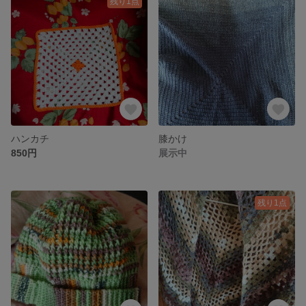
残り1点
ハンカチ
膝かけ
850円
展示中
残り1点