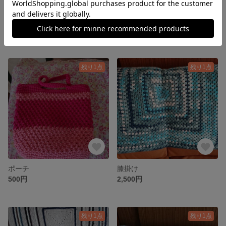
三角ショール
ストール
3,115円
3,000円
残り1点
残り1点
ポーチ
膝掛け
500円
2,500円
残り1点
残り1点