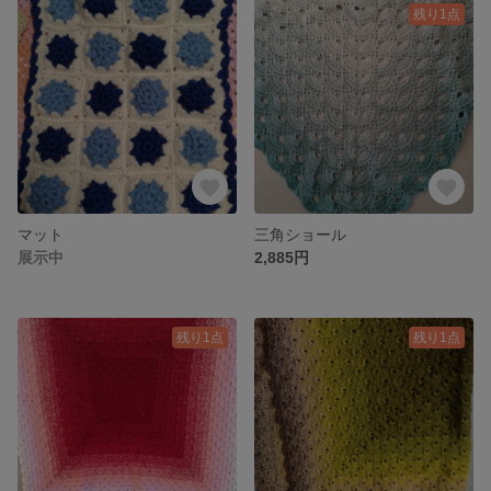
残り1点
マット
三角ショール
展示中
2,885円
残り1点
残り1点