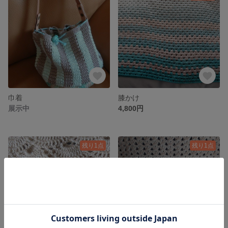
巾着
膝かけ
展示中
4,800円
残り1点
残り1点