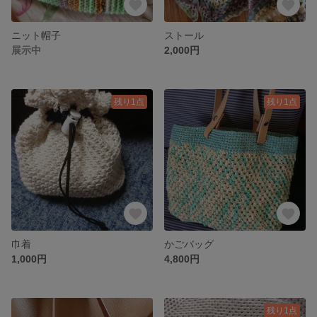
ニット帽子
ストール
展示中
2,000円
残り1点
残り1点
巾着
かごバッグ
1,000円
4,800円
残り1点