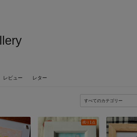
lery
レビュー
レター
残り1点