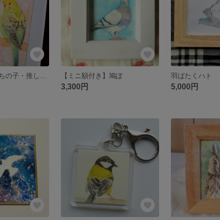
【受注制作】うちの子・推し鳥オーダー ※アクリル額入り
【ミニ額付き】鳩ぽ
羽ばたくハト
3,300円
5,000円