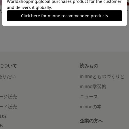
たくなる葉書
【ミニ額付き】ジョウビタキ
「虹色ルリビタ
880円
2,000円
について
読みもの
で売りたい
minneとものづくりと
minne学習帖
ージ販売
ニュース
ード販売
minneの本
LUS
企業の方へ
AB