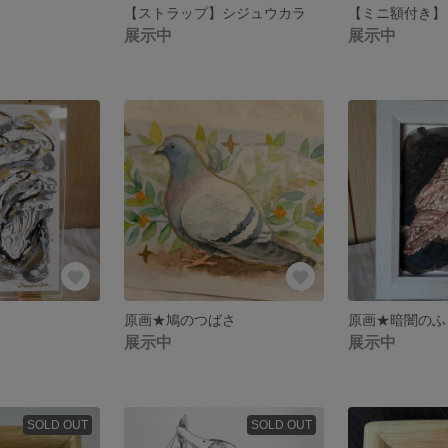
【ストラップ】シジュウカラ
【ミニ額付き】
展示中
展示中
原画★鳩のつばさ
原画★暗闇のふ
展示中
展示中
SOLD OUT
SOLD OUT