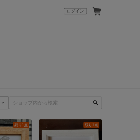
ログイン
残り1点
残り1点