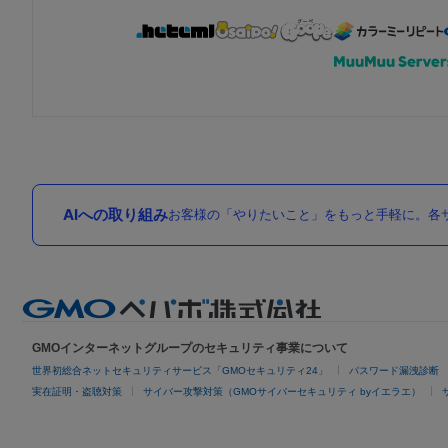
AIへの取り組み
お客様の「やりたいこと」をもっと手軽に。各サ
GMOインターネットグループのセキュリティ事業について
世界初総合ネットセキュリティサービス「GMOセキュリティ24」
パスワード漏洩診断
実在証明・盗聴対策
サイバー攻撃対策（GMOサイバーセキュリティ byイエラエ）