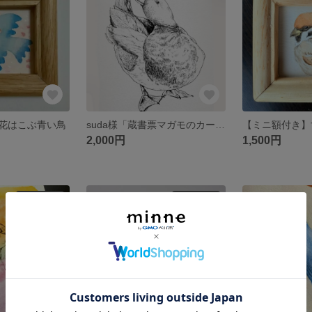
花はこぶ青い鳥
suda様「蔵書票マガモのカード」
【ミニ額付き】
2,000円
1,500円
SOLD OUT
SOLD OUT