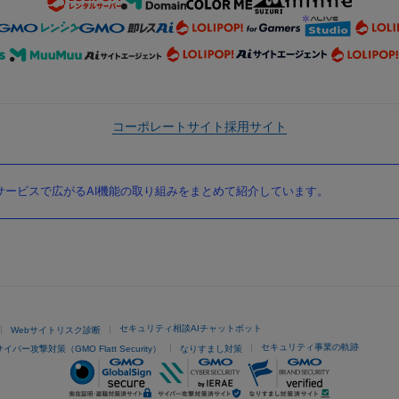
コーポレートサイト
採用サイト
ービスで広がるAI機能の取り組みをまとめて紹介しています。
セキュリティ相談AIチャットボット
Webサイトリスク診断
セキュリティ事業の軌跡
サイバー攻撃対策（GMO Flatt Security）
なりすまし対策