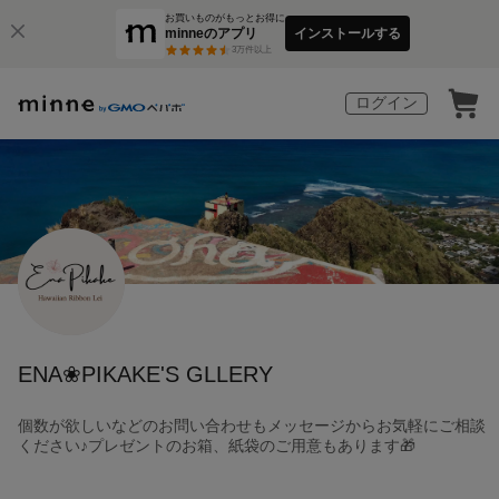
お買いものがもっとお得に
minneのアプリ
インストールする
3
万件以上
ログイン
ENA❀PIKAKE'S GLLERY
個数が欲しいなどのお問い合わせもメッセージからお気軽にご相談
ください♪プレゼントのお箱、紙袋のご用意もあります🎁