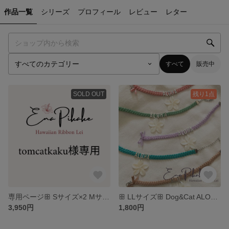
作品一覧
シリーズ
プロフィール
レビュー
レター
すべて
販売中
SOLD OUT
残り1点
専用ページꕥ Sサイズ×2 Mサイズ×1 ALOHAホヌチャーム ラテブラウン
ꕥ LLサイズꕥ Dog&Cat ALOHAリボンレイ アクセサリーwith プルメリア
3,950円
1,800円