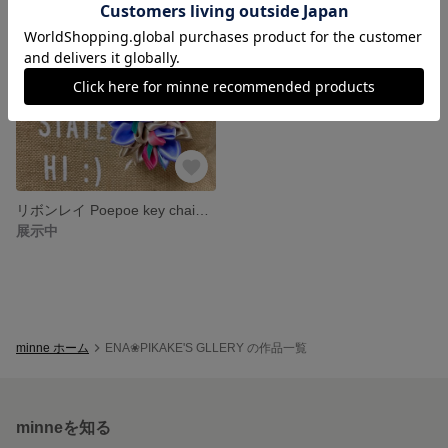
リボンレイ Poepoe key chain🌺ポエポエキーチェーン
展示中
minne ホーム
ENA❀PIKAKE'S GLLERY の作品一覧
minneを知る