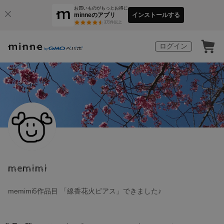
お買いものがもっとお得に
minneのアプリ
インストールする
3
万件以上
ログイン
memimi
memimi5作品目 「線香花火ピアス」できました♪