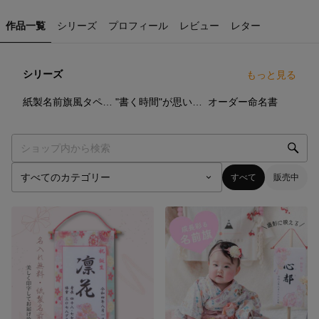
作品一覧
シリーズ
プロフィール
レビュー
レター
シリーズ
もっと見る
5
点
10
点
4
点
紙製名前旗風タペストリー
"書く時間"が思い出になる命名紙
オーダー命名書
すべて
販売中