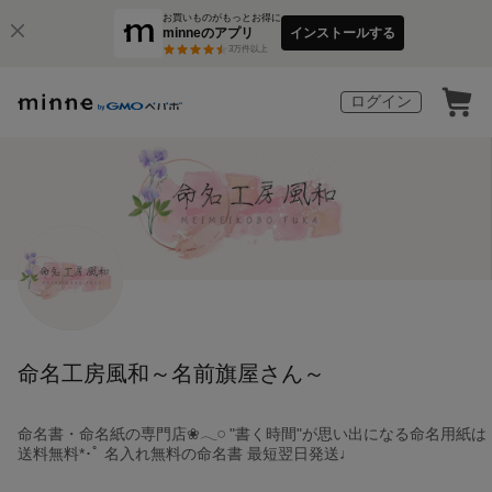
お買いものがもっとお得に
minneのアプリ
インストールする
3
万件以上
ログイン
命名工房風和～名前旗屋さん～
命名書・命名紙の専門店❀𓂃𓏸 "書く時間"が思い出になる命名用紙は
送料無料*･ﾟ 名入れ無料の命名書 最短翌日発送♩