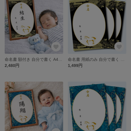
命名書 額付き 自分で書く A4 命名用紙2枚入り 男の子 蓮の花 干支 午 馬 令和8年 2026年生まれ
命名書 用紙のみ 自分で書く A4命名紙 3枚入り男の子 蓮の花 干支 午 馬 令和8年 2026年生まれ シンプル
2,480円
1,499円