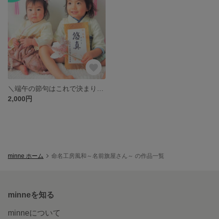
＼端午の節句はこれで決まり／2026年こどもの日❀名前旗風タペストリー（命名書）端午の節句の名前旗♩出産祝いや100日祝いのおうち＆スタジオ撮影にも映えます♡
2,000円
minne ホーム
命名工房風和～名前旗屋さん～ の作品一覧
minneを知る
minneについて