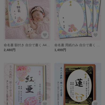
命名書 額付き 自分で書く A4命名紙 2枚入り女の子 毬と牡丹～水色～ 和風 令和8年 2026年生まれ
命名書 用紙のみ 自分で書く A4命名紙 3枚入り女の子 男の子 毬と牡丹～水色～ 和風 花柄 令和8年 2026年生まれ
2,480円
1,499円