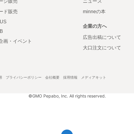
ージ販売
ニュース
ード販売
minneの本
LUS
企業の方へ
AB
広告出稿について
企画・イベント
大口注文について
用
プライバシーポリシー
会社概要
採用情報
メディアキット
©GMO Pepabo, Inc. All rights reserved.