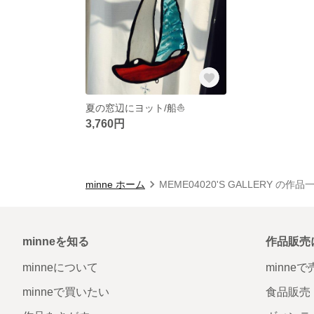
夏の窓辺にヨット/船⛵️
3,760円
minne ホーム
MEME04020'S GALLERY の作品
minneを知る
作品販売
minneについて
minne
minneで買いたい
食品販売