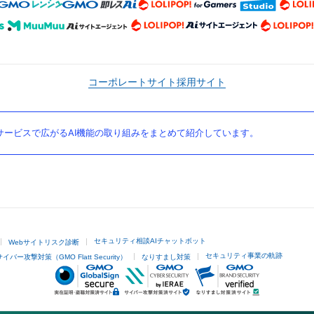
コーポレートサイト
採用サイト
ービスで広がるAI機能の取り組みをまとめて紹介しています。
セキュリティ相談AIチャットボット
Webサイトリスク診断
セキュリティ事業の軌跡
サイバー攻撃対策（GMO Flatt Security）
なりすまし対策