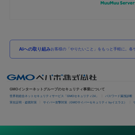
AIへの取り組み
お客様の「やりたいこと」をもっと手軽に。各サ
GMOインターネットグループのセキュリティ事業について
世界初総合ネットセキュリティサービス「GMOセキュリティ24」
パスワード漏洩診断
実在証明・盗聴対策
サイバー攻撃対策（GMOサイバーセキュリティ byイエラエ）