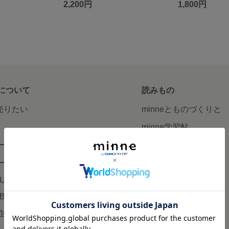
2,200円
1,800円
について
読みもの
で売りたい
minneとものづくりと
minne学習帖
ージ販売
ニュース
ード販売
minneの本
LUS
企業の方へ
AB
広告出稿について
企画・イベント
大口注文について