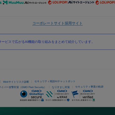
コーポレートサイト
採用サイト
ービスで広がるAI機能の取り組みをまとめて紹介しています。
セキュリティ相談AIチャットボット
Webサイトリスク診断
セキュリティ事業の軌跡
サイバー攻撃対策（GMO Flatt Security）
なりすまし対策