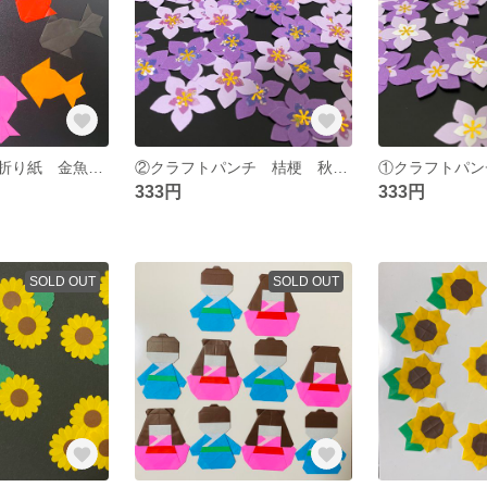
【専用ページ】折り紙 金魚 80匹
②クラフトパンチ 桔梗 秋 イベント 敬老の日 壁面飾り
333円
333円
SOLD OUT
SOLD OUT