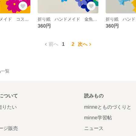
折り紙 ハンドメイド コスモス とんぼ 秋 壁面飾り
折り紙 ハンドメイド 金魚 桔梗 夏 壁面飾り
360円
360円
前へ
1
2
次へ
作品一覧
について
読みもの
で売りたい
minneとものづくりと
minne学習帖
ージ販売
ニュース