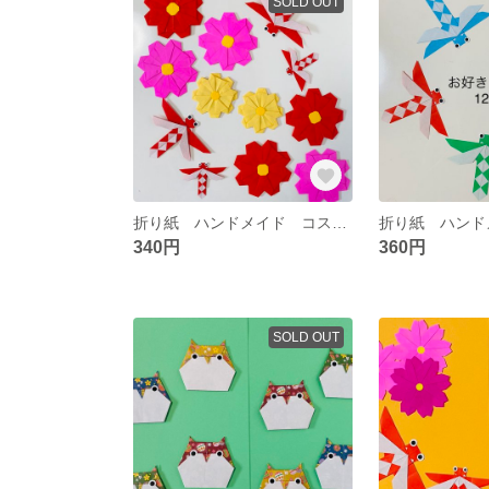
SOLD OUT
折り紙 ハンドメイド コスモス とんぼ 敬老の日 壁面飾り 秋
340円
360円
SOLD OUT