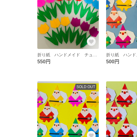
折り紙 ハンドメイド チューリップ 春 イベント 花 壁面飾り リース 入学
550円
500円
SOLD OUT