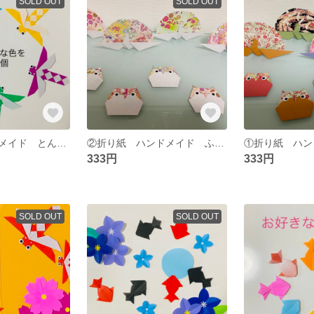
SOLD OUT
SOLD OUT
折り紙 ハンドメイド とんぼ 秋 壁面飾り
②折り紙 ハンドメイド ふくろう つる お正月 縁起物 冬 イベント 壁面飾り 新年
333円
333円
SOLD OUT
SOLD OUT