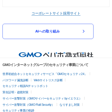
コーポレートサイト
採用サイト
AIへの取り組み
GMOインターネットグループのセキュリティ事業について
世界初総合ネットセキュリティサービス「GMOセキュリティ24」
パスワード漏洩診断
Webサイトリスク診断
セキュリティ相談AIチャットボット
実在証明・盗聴対策
サイバー攻撃対策（GMOサイバーセキュリティ byイエラエ）
サイバー攻撃対策（GMO Flatt Security）
なりすまし対策
セキュリティ事業の軌跡