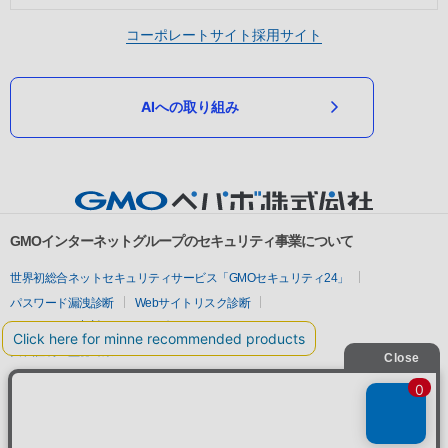
コーポレートサイト
採用サイト
AIへの取り組み
GMOインターネットグループのセキュリティ事業について
世界初総合ネットセキュリティサービス「GMOセキュリティ24」
パスワード漏洩診断
Webサイトリスク診断
セキュリティ相談AIチャットボット
実在証明・盗聴対策
サイバー攻撃対策（GMOサイバーセキュリティ byイエラエ）
サイバー攻撃対策（GMO Flatt Security）
なりすまし対策
セキュリティ事業の軌跡