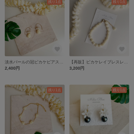
残り1点
残り1点
淡水パールの冠ピカケピアス 14kgf
【再販】ピカケレイブレスレット ハワイ つぼみ
2,400円
3,200円
残り1点
残り1点