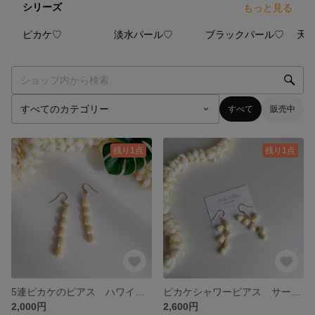
シリーズ
もっと見る
23
点
21
点
12
点
ピカケ♡
淡水パール♡
ブラックパール♡
すべて
販売中
残り1点
残り1点
5連ピカケのピアス ハワイ サージカルステンレス
ピカケシャワーピアス サージカルステンレス ハワイ
2,000円
2,600円