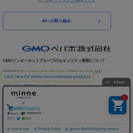
AIへの取り組み
GMOインターネットグループのセキュリティ事業について
世界初総合ネットセキュリティサービス「GMOセキュリティ24」
パスワード漏洩診断
Webサイトリスク診断
セキュリティ相談AIチャットボット
実在証明・盗聴対策
サイバー攻撃対策（GMOサイバーセキュリティ byイエラエ）
サイバー攻撃対策（GMO Flatt Security）
なりすまし対策
セキュリティ事業の軌跡