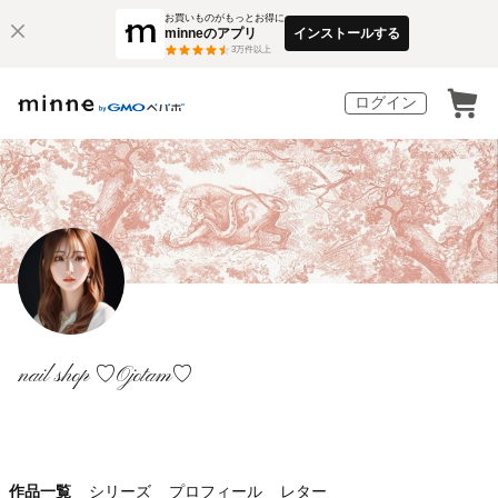
お買いものがもっとお得に
minneのアプリ
インストールする
3
万件以上
ログイン
nail shop ♡Ojotam♡
作品一覧
シリーズ
プロフィール
レター