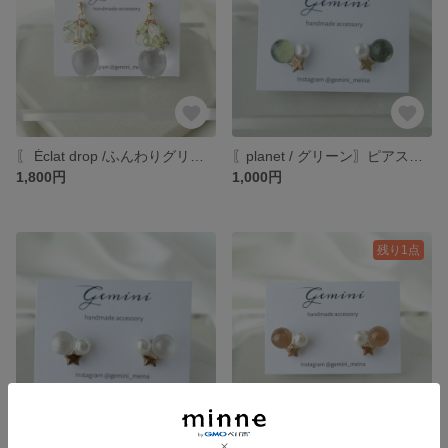
〖 Éclat drop /ふんわりグリーン〗 ポストピアス フックピアス ネジバネ式イヤリング 揺れる クリア ゴールド 大人 ピアス うる艶 ファルファーレ 透明 ピンク 春 黄色
〖planet / グリーン〗ピアス イヤリング 緑 サージカルステンレス レジン 透明 星 ビーズ 大人かわいい パール コットンパール 惑星 宇宙
1,800円
1,000円
残り1点