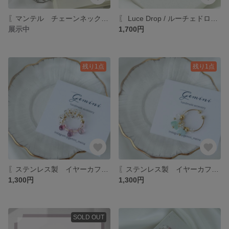
〖マンテル チェーンネックレス〗シルバー シンプル オールステンレス サージカルステンレス Tシャツ
〖 Luce Drop / ルーチェドロップ 〗フック 揺れる クリア ゴールド 大人 ピアス ファルファーレ ピーナッツビーズ ドロップ ステンレス チェコビーズ
展示中
1,700円
残り1点
残り1点
〖ステンレス製 イヤーカフ〗 イヤーカフ 2way アレルギー対応 クリア ゴールド ピンク 大人 軽い つぶつぶ 片耳用
〖ステンレス製 イヤーカフ〗 イヤーカフ アレルギー対応 クリア ゴールド ブルー 水色 大人 軽い 天然石 片耳用
1,300円
1,300円
SOLD OUT