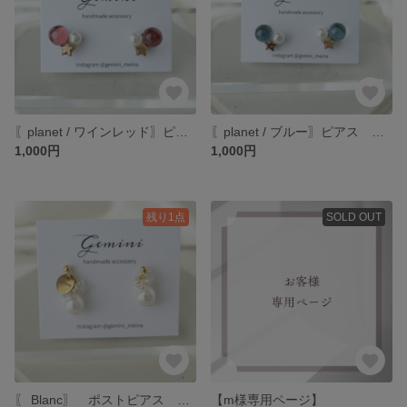
〖planet / ワインレッド〗ピアス イヤリング 赤 秋 サージカルステンレス レジン 透明 星 ビーズ 大人かわいい パール コットンパール 惑星 宇宙
〖planet / ブルー〗ピアス イヤリング 青色 秋 サージカルステンレス レジン 透明 星 ビーズ 大人かわいい パール コットンパール 惑星 宇宙
1,000円
1,000円
残り1点
SOLD OUT
〖 Blanc〗 ポストピアス ネジバネ式イヤリング 揺れる クリア ゴールド 大人 春 パール プレート
【m様専用ページ】