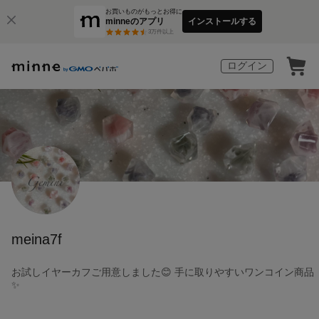
お買いものがもっとお得に
minneのアプリ
インストールする
3
万件以上
ログイン
meina7f
お試しイヤーカフご用意しました😊 手に取りやすいワンコイン商品
✨