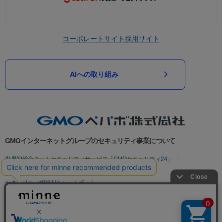
コーポレートサイト
採用サイト
AIへの取り組み
GMOインターネットグループのセキュリティ事業について
世界初総合ネットセキュリティサービス「GMOセキュリティ24」
パスワード漏洩診断
Webサイトリスク診断
セキュリティ相談AIチャットボット
実在証明・盗聴対策
サイバー攻撃対策（GMOサイバーセキュリティ byイエラエ）
サイバー攻撃対策（GMO Flatt Security）
なりすまし対策