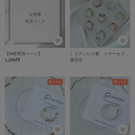
【M様専用ページ】
〖ステンレス製 イヤーカフ〗 販売会専用 イヤーカフ アレルギー対応 クリア ゴールド 大人 軽い 天然石 片耳用
1,200円
展示中
残り1点
残り1点