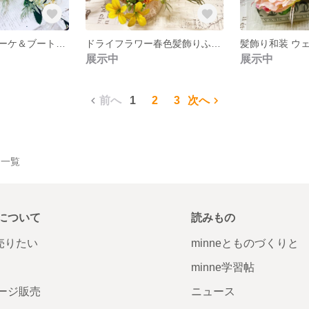
ウェディングブーケ＆ブートニア＆髪飾り
ドライフラワー春色髪飾りふわふわヘッドドレス
展示中
展示中
前へ
1
2
3
次へ
作品一覧
について
読みもの
で売りたい
minneとものづくりと
minne学習帖
ージ販売
ニュース