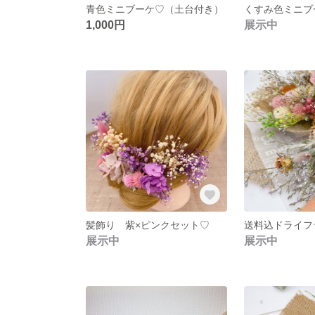
青色ミニブーケ♡（土台付き）
くすみ色ミニブ
1,000円
展示中
髪飾り 紫×ピンクセット♡
展示中
展示中