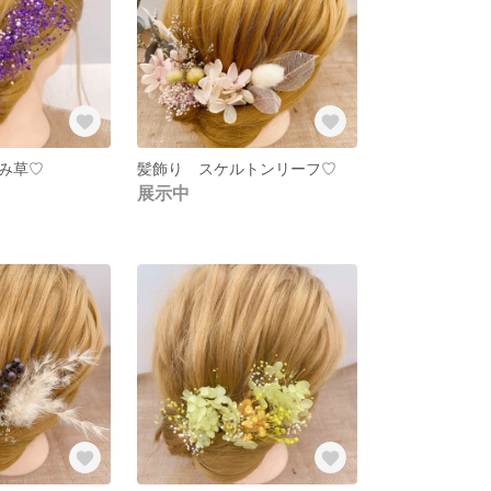
み草♡
髪飾り スケルトンリーフ♡
展示中