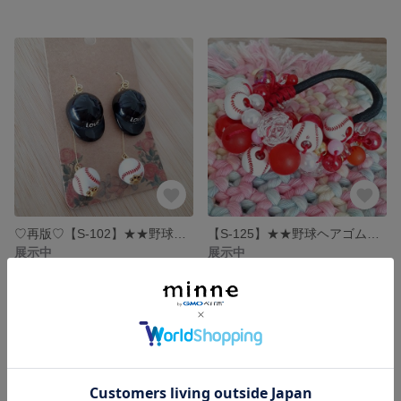
♡再版♡【S-102】★★野球ピアス★★ 野球帽子ピアス ピンク
【S-125】★★野球ヘアゴム★★ ビーズシュシュ レッド
展示中
展示中
残り1点
SOLD OUT