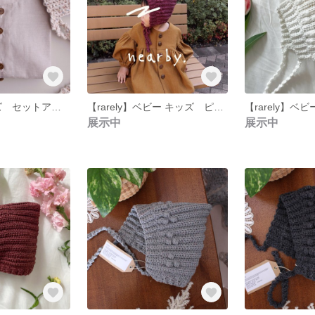
ベビー 90サイズ セットアップ
【rarely】ベビー キッズ ピクシーハット 手編み 帽子
展示中
展示中