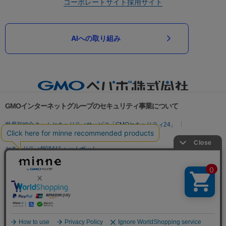
コーポレートサイト
採用サイト
AIへの取り組み
GMOインターネットグループのセキュリティ事業について
世界初総合ネットセキュリティサービス「GMOセキュリティ24」
パスワード漏洩診断
Webサイトリスク診断
セキュリティ相談AIチャットボット
実在証明・盗聴対策
サイバー攻撃対策（GMOサイバーセキュリティ byイエラエ）
サイバー攻撃対策（GMO Flatt Security）
なりすまし対策
セキュリティ事業の軌跡