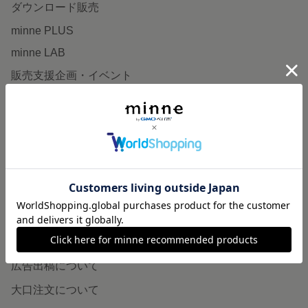
ダウンロード販売
minne PLUS
minne LAB
販売支援企画・イベント
読みもの
minneとものづくりと
minne学習帖
ニュース
minneの本
企業の方へ
広告出稿について
大口注文について