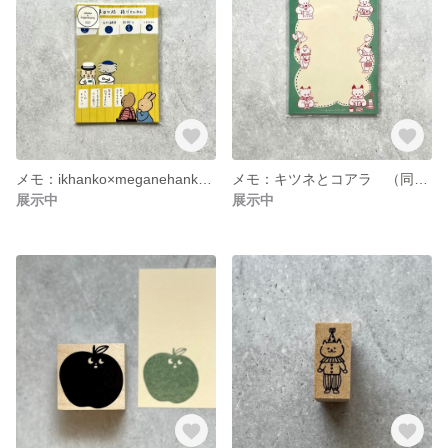
メモ：ikhanko×meganehanko 敏夫の天ぷら修行
メモ：キツネとコアラ （同柄20枚入り）
展示中
展示中