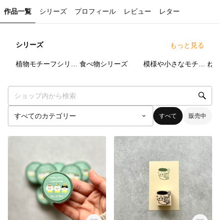
作品一覧
シリーズ
プロフィール
レビュー
レター
シリーズ
もっと見る
28
点
30
点
21
点
植物モチーフシリーズ
食べ物シリーズ
模様や小さなモチーフはんこ
ね
すべて
販売中