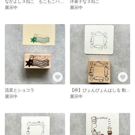
なかよし３ねこ もこもこハート模様
洋菓子な３ねこ
展示中
展示中
流星とショコラ
【枠】ぴょんぴょんはしる 動物たち
展示中
展示中