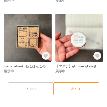
展示中
展示中
meganehankoねこはんこのワクワク枠はんこセット
【マステ】glimmer globeさんとの3ねこコラボマステ
展示中
展示中
前へ
次へ