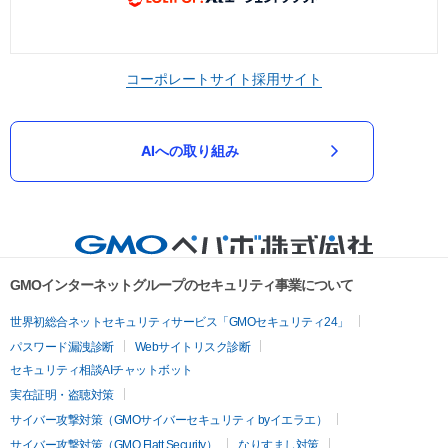
コーポレートサイト
採用サイト
AIへの取り組み
GMOインターネットグループのセキュリティ事業について
世界初総合ネットセキュリティサービス「GMOセキュリティ24」
パスワード漏洩診断
Webサイトリスク診断
セキュリティ相談AIチャットボット
実在証明・盗聴対策
サイバー攻撃対策（GMOサイバーセキュリティ byイエラエ）
サイバー攻撃対策（GMO Flatt Security）
なりすまし対策