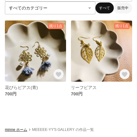
すべて
販売中
残り1点
残り1点
花びらピアス(青)
リーフピアス
700円
700円
minne ホーム
MEEEEE-YY'S GALLERY の作品一覧