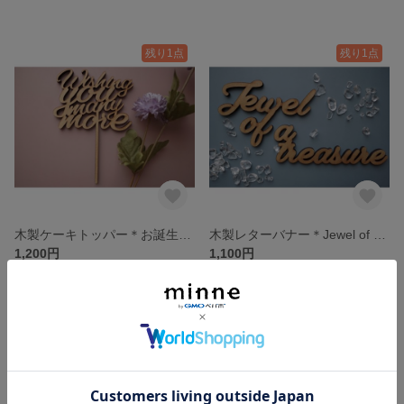
残り1点
残り1点
木製ケーキトッパー＊お誕生日＊Wishing you many more＊バースデーケーキ
木製レターバナー＊Jewel of a treasure＊ニューボーンフォト＊マンスリーフォト＊おうちスタジオ
1,200円
1,100円
残り1点
残り1点