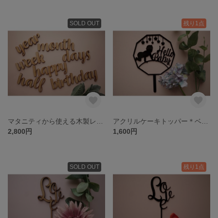
SOLD OUT
残り1点
マタニティから使える木製レターバナー25点セット♡おうちスタジオに♡
アクリルケーキトッパー＊ベビーシャワー＊生誕記念に♡Hello Baby♡
2,800円
1,600円
SOLD OUT
残り1点