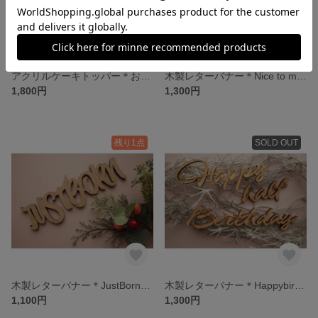
アクリルケーキトッパー＊お誕生日＊happy birthday to my little KING＊
木製レターバナー＊Nice to meet you Pretty angel＊ニューボーンフォト＊おうちスタジオ＊
1,800円
1,300円
残り1点
SOLD OUT
木製レターバナー＊JustBorn＊ニューボーンフォト＊産まれた日の記念に＊
木製レターバナー＊Happybirthday＊OPでハーフバースデーにも使えます♪
1,100円
1,300円