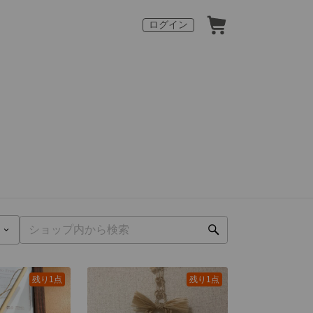
ログイン
残り1点
残り1点