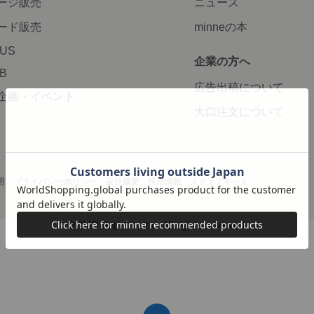
ージ販売
ニュース
ード販売
minneの本
LUS
企業の方へ
AB
広告出稿について
企画・イベント
大口注文について
用
プライバシーポリシー
会社概要
採用情報
メディアキット
©GMO Pepabo, Inc. All rights reserved.